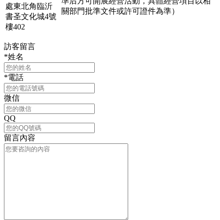
準后方可開展經營活動，具體經營項目以相
處東北角臨沂
關部門批準文件或許可證件為準）
書圣文化城4號
樓402
訪客留言
*姓名
*電話
微信
QQ
留言內容