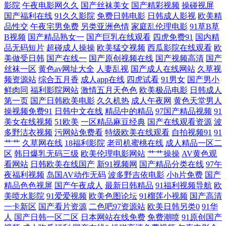
影院
午夜电影网久久
国产丝袜美女
国产精彩视频
操碰视屏
国产福利在线
91久久影院
免费日韩电影
日韩成人影视
欧美精
国产精品 国语对白高清露脸 午夜不卡无码福利 国产ts在线观看 日本妞妞
品性交
午夜宅男免费
另类亚洲色情
家庭乱伦理电影
91草B草
B视频
国产精品熟女一
国产巨乳在线观看
四虎免费91
国内精
基地 91天堂午夜 免费看蜜桃 又黄又粗又爽免费观看 国产足控脚交在线观
品无码短片
超碰成人操操
欧美猛交视频
西瓜影院在线观看
欧
美做受日韩
国产在线一
国产原创视频在线
国产视频高清
国产
丝袜一区
黄色av网址大全
人妻乱视
国产成人在线网站
久草视
看 亚洲视频日韩 国产日韩欧美初夜 色色xxx列色 俺去也777 欧美日韩不卡
频资源站
综合五月香
成人app在线
四虎试看
91男女
国产男小
鲜肉同
福利影院网站
激情五月天色色
欧美极品电影
日韩成人
一区二区 91免费看网站 玖玖资源免费国产在线 亚洲人成在线观看 国产视
第一页
国产日韩欧美电影
久久机热
成人午夜网
黄色天堂男人
操视频免费91
日韩中文在线
精品中的精品
97国产精品视频
91
频官网91 四虎影视1304t 成人亚洲欧美日韩 青青草在线网 草草浮力影院线
美女在线视频
51欧美
一区精品麻豆经典
国产在线观看资源
波
多野洁衣视频
污网站免费看
特级欧美在线观看
自拍视频91
91
艹艹
久草网在线
18福利影院
老司机蜜桃在线
成人精品一区二
欧美人与禽2o2o 宅男视频app污 狠狠狠狼鲁亚洲综合网 亚州午夜影院 国
区
韩日爆乳无码三级
欧美伦理电影网站
艹艹操操
AV黄色观
看网站
日韩欧美在线国产
新91视频网
国产精品分类在线
97午
产激情精品自拍 日韩免费一区二区三区在线 草莓影视 欧美亚洲国产制服
夜福利视频
岛国AV动作无码
波多野吉依电影
小h片免费
国产
精品色色视屏
国产午夜成人
最新日韩精品
91福利视频导航
欧
美喷水影院
91爱爱视频
欧美色图论坛
91榴莲小视频
国产高清
中文 91大神合集在线 久久狠狠综合 亚洲人女同女女撒尿 国产日韩视频一
一卡新区
国产看片资源
二色吧97资源站
欧美日韩另类0
91华
人
国产日韩一区二区
日本网站在线免费
免费潮喷
91原创国产
区 黑丝美女91 香蕉视频在线看 国产精品传媒1 日韩影视传媒在 变态另类9