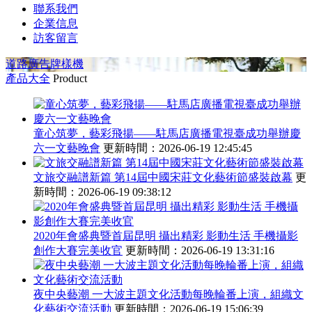
聯系我們
企業信息
訪客留言
道路廣告牌樣機
產品大全
Product
童心筑夢，藝彩飛揚——駐馬店廣播電視臺成功舉辦慶
六一文藝晚會
更新時間：2026-06-19 12:45:45
文旅交融譜新篇 第14屆中國宋莊文化藝術節盛裝啟幕
更
新時間：2026-06-19 09:38:12
2020年會盛典暨首屆昆明 攝出精彩 影動生活 手機攝影
創作大賽完美收官
更新時間：2026-06-19 13:31:16
夜中央藝潮 一大波主題文化活動每晚輪番上演，組織文
化藝術交流活動
更新時間：2026-06-19 15:06:39