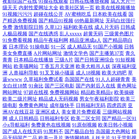
夜影院国产在线
91操在线观看
日韩在线播放视频
成人大片一
级天天
内射性爱网址大全
欧美社区第一页
欧美在线视频播放
91视频污污污
超碰在线公开
AV蜜桃吃瓜
日本欧美在线看
国
产精选免费视频
国产精品91视频
69热最新网址
无码白丝强行
免费
激情影院日韩
久草123
福利欧美在线
成人片无码
日韩成
人极品视频
国产在线诱惑
乱人xxxxx
超黄无码
三级黄色图片
91免费看视频
精品午夜福利网
精品亚洲成a人
国产精品萌白
酱
日本理论
91操电影
91一区
成人精品无
91国产小视频
日韩
美女免费直播
A片网站网址
激情文学色
国产主播第37页
青久
青青
日本精品在线播放
三级A片
国产日韩亚洲综合
91短视频
网站
欧美骚网站
丁香五月天亚洲
欧美大粗吊人妖
深夜福利亚
洲
人兽福利导航
91叉叉操小骚逼
成人18视频
欧美大鸡吧
草
逼wwww
久草福利免费试看
岛国国产在线
91人人超碰青青
美
女白丝18禁
91肏比
国产三区电影
国产内射后入在线
黄色网址
网站网址
97超在线视
免费视频网站
精品欧美精品v
欧美操碰
欧美二级片网址
精品成人无码视频
男女午夜福利影院
欧美三
级电影
免费黄色网址
成年版快手
日韩福利无码
四虎四房
亚
洲AV在线豆花
亚洲区成人
美女黄片免费观看
三级网站视频
网
成人日韩精品
日韩福利专区
欧美二区女同
国产精品一区91
小x导航福利
免费黄色在线视频
91原创视频
欧美日韩小视频
国产成人在线无码
91黑料不
国产极品自拍
岛国最大色网站
精
品无码国产二品
欧美一及片
激情网婷婷
人妖大片
91天堂影视