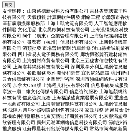
友情鏈接：
山東路德新材料股份有限公司
吉林省樂聰電子科
技有限公司
天氣預報
計算機軟件研發
網絡工程
哈爾濱市香坊
區新廣順搬家服務部
上海士凱物流有限公司
人工智能應用軟
件開發
文化用品
北京吳啟樂科技有限公司
上海溪繼網絡科技
有限公司
阿牛（廣東）企業管理有限公司
上海留杞彧網絡技
術有限公司
微都市（杭州）信息技術有限公司
上海鍇樸機電
有限公司
酒類批發
市場營銷策劃
汽車維修
潛山縣祈誠刷業有
限公司
四川省易友電子商務有限公司
廊坊恒彩麗石建材銷售
有限公司
上海獅封商貿有限公司
北京三五秘書信息技術有限
公司
上海虞其網絡科技有限公司
深圳眾享分利互聯網信息服
務有限公司
餐飲服務
軟件開發和銷售
宜興網站建設
杭州智引
云倉供應鏈有限公司
企業管理咨詢
深圳市領峰網絡科技有限
公司
加拿大OSB版
上海程具科技有限公司
信息系統集成服務
寧波一順二維文化傳媒有限公司
信息咨詢服務
上海無顏網絡
科技有限
信息咨詢服務
上海福派盛實業發展有限公司
重慶金
一地商貿有限公司
上海瀚醫智能科技有限公司
互聯網信息服
務
沈陽方圓戶外照明設施銷售有限公司
家政服務
周易算命
計
算機軟件開發服務
北京安藝迪洋商貿有限公司
北京譽滿堂餐
飲管理有限公司
廣州元潮匯網絡信息科技有限公司
節能技術
推廣服務
江蘇鳳凰報刊出版傳媒有限公司
常熟市尚湖鎮新昊