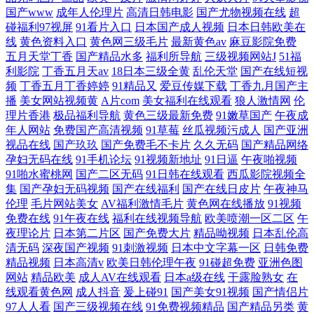
国产www
成年人伦理片
高清日韩电影
国产尤物视频在线
超
碰福利97视屏
91看片入口
日本国产成人视频
日本日韩欧美在
线
黄色资料入口
黄色网三级毛片
最新黄色av
麻豆影院免费
五月天堂丁香
国产精品水多
福利所导航
三级视频网站J
51福
利影院
丁香五月天av
18日本三级全黄
乱伦天堂
国产在线短视
频
丁香五月丁香婷婷
91精品又
爱豆传媒下载
丁香九月国产主
播
美女网站视频黄
A片com
美女福利在线观看
狼人激情网
伦
理片香港
极品福利导航
黄色三级最新免费
91嫩草国产
午夜成
年人网站
免费国产高清视频
91草莓
丝瓜视频污成人
国产亚洲
视品在线
国产玖玖
国产免费毛不卡片
久久无码
国产精品网络
孕妇无码在线
91手机论坛
91视频新地址
91日逼
午夜啪视频
91啪水蜜桃网
国产二区无码
91日韩在线观看
西瓜影院视频全
集
国产孕妇无码视频
国产在线福利
国产在线日皮片
午夜神马
伦理
毛片网站美女
AV福利激情毛片
黄色网在线播放
91视频
免费在线
91午夜在线
福利在线视频导航
欧美喷潮一区二区
午
夜理论片
日本第二片区
国产免费大片
精品呦视频
日本乱伦高
清无码
深夜国产视频
91刺激视频
日本中文字幕一区
日韩免费
精品视频
日本高清v
欧美日韩伦理午夜
91碰超免费
亚洲色图
网站
精品欧美
成人AV在线观看
日本a级在线
干露脸熟女
在
线观看黄色网
成人抖音
爰上碰91
国产美女91视频
国产情侣片
97人人看
国产三级视频在线
91免费视频精品
国产精品另类
黄