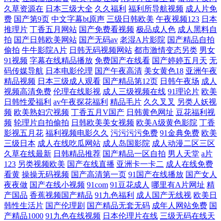
久草资源在
日本三级大全
久久福利
福利所导航视频
成人片免
费
国产第9页
中文字幕bt原声
三级日韩欧美
午夜视频123
日本
文字幕 热播视频推荐排行 又黄又爽又 国产精品爱啪在线播放 欧美一级日
推理片
丁香五月网站
国产免费看视频
极品成人色
成人黑料自
拍
国产日韩欧美网站
国产无码av
老湿A片影院
国产精品自拍
韩在线观看 一毛影院 国产成年无 欧美日韩一区二区三 亚洲天堂日韩电影
偷拍
牛牛影院A片
日韩无码视频网站
都市激情变态另类
男女
91视频
字幕在线精品播放
免费国产在线看
国产婷婷五月天
无
码传媒导航
日本电影伦理
国产午夜高清
美女黄色18
亚洲午夜
福利国产 欧美丰满少妇久久无码精品 亚洲精品在线第一页 岛国午夜av 欧
精品视频
日本三级成人观看
国产精品第12页
日韩午夜场
成人
视频高清免费
伦理在线影视
成人三级视频在线
91理论片
欧美
美理论片 亚洲欧美另类精品二区 电影天堂下载地址 男人插曲女人视频在
日韩性爱福利
av午夜探花福利
精品毛片
久久叉叉
另类人妖视
频
欧美熟妇穴视频
丁香五月V国产
日韩黄色网址
豆花福利视
频
轮理片自拍偷拍
日韩欧美美女视频
欧美A级黄色影院
丁香
线 亚洲成年人瑟瑟 成全动漫视频观看免费下载 免费电影观看 香蕉视频在
影视五月花
福利视频电影久久
污污污污免费
91金典免费
欧美
三级日本
成人在线吃瓜网站
成人岛国影院
成人动漫二区三区
线网站 操13p 久热国产精品 微拍福利国产情侣自拍 AV福利网 久草成人网
久草在线最新
日韩精品推荐
国产精品一区自拍
男人天堂
a片
123
另类视频欧美
国产在线直播
亚洲卡一卡二
成人在线免费
站 天龙影院在线观看 97超碰福利 激情欧美日 三年片在线观 91精品人成在
看黄
操操无码视频
国产高清第一页
91国产在线播放
国产女人
夜夜做
国产在线小视频
91com
91豆花成人
哪里有A片网址
精
产国品
香蕉视频国产精品
91九色福利
成人国产无线视
欧美日
线 国产最新精品视频
韩性生活片
国产伦理剧
国产精品无套无码
成年人网站免费
国
产精品1000
91九色在线视频
日本伦理片在线
三级无码在线天