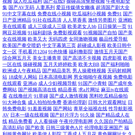
视频
成人吃瓜福利
国产在线9
操碰高清免费视频
午夜电影全
集
国产AV无码
人妻系列
爱豆传媒倩女幽魂
超清国产剧大全
欧美少妇一区 综合国产日韩欧美视频 美女网站污 伊人大向焦91乱 国产综
91中文字幕在线
免费在线小视频
吃瓜福利小视频
免费91
国产
日产亚洲精品
91社在线高清
人人草香蕉
激情另类图片
亚洲欧
美在线观看
成人三级成人三级
欧美老女人bb
日日操第一页
91
合精品一区 我朋友的丈夫韩国电影中字播放 国产91露脸在线播放 日韩亚
网豆花视频
91福利剧场
免费影视观看
91视频国产自拍
国产美
女在线视频
欧美又大
无码四虎
女同激吻视频
极品性爱导航
洲无 成人福利网站 日本不卡一区在线观看 999玖玫资源网 欧美A网 麻花
欧美国产拳交喷奶
中文字幕第三页
超碰成人影视
欧美日韩中
文一区
手机看片1204
91色快播
福利撸影院
激情五月天国产
星空影视免费观看高清 可以免费观 天堂岛20 插我一区二区在线观看 老师
综合网五月天
美女主播青草
国产高清不卡视频
四虎影视
欧美
一区在线
操碰视频
五月天婷婷欧美
欧美大BB
国产福利啪啪
欧洲成人午夜精品
国产精品美乳
男人操蜜桃视频
无码射精网
+中文字幕 婷婷色色资源网 91小视频网站 韩国操B视频 日韩精品极品 在
站
18成年人网站
日本高清电影网
男女啪啪午夜视频
免费电影
在线观看
亚洲ab
成人少妇视频导航
91国产小青蛙
国产成年免
线不卡视频 国产AV人人妻人人爽 女人被爽到 亚洲国产精品大牛影视 成全
费网站
国产视频高清在线
精品香蕉
求a片网址
麻豆tv在线观
看
在线撸丝片
91草碰
国产成人激情视频
黑料吃瓜精品偷拍
91大神合集
成人拍拍拍免费
香港伦理剧
日韩大片观看网址
日
视频在线观 老司机午夜免费影院 五月丁香综合久久 97资源超碰碰 韩国一
韩免费电影
91羞羞视频
国产网站
青草全福视在线
性导航影视
AV
日本一级在线视频
国产好片浮力
91久操
国产精品成人在
区 日本一本不卡高清 在线不卡一区国产二区 国产不卡在线一区 欧美精彩
线
精品免费看
人人看操碰
午夜伦理电影网
久久国自产拍精品
高清乱码0
国产欧美
日韩三级黄色A片
伦理电影亚洲国产
福
一区二区三区 亚洲乱码一卡二卡四卡乱码新区 成人国产欧美大片一区 老
利姬黄色网址
欧美伊人影院
丁香成人五月花
黄色网网址女
久