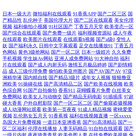
91男人视频 日本顶级情欲片在线观 亚洲中字精品 欧美激情免费观看一区
日本一级大片
微拍福利在线观看
91香蕉APP
国产二区三区
国
产精品性
乱伦种子
美国伦理大片
国产二区在线观看
美女伦理
超碰91操人人 四虎精品WWW 国产自慰大片在线 中文三级在线 欧美孕交a
视频
福利偷拍小视频
91社区国产
丁香五月天堂
欧美变态一区
国产综合在线观看
国产免费一级片
福利视频资源站
成人午夜
在线观看
欧美图片在线观看
在线观看h视频
国产a级0
变性人
国产精品口爆一 2018最新电影天堂 日韩精品午夜专区 国产伦久视频免 悠
妖
国产福利永久
日韩中文字幕观看
足交在线播放91
丁香五月
色网站
黄色3级抢网站
国产一区二区
日本一级婬片
久久免费
悠在线观看视频国产 日本成人午夜不卡视频 国产盗摄精品 亚洲武侠另类
手机视频
学生妹Av网站
亚洲人成免费网站
91大神自拍
福利
片在线观看
国产成人内射无码
激情五月极品婷婷
国产剧情精
品
成人三级伦理免费
偷怕欧美亚州图片
国产AV国产AV
97亚
动漫 美女精品 www三级 微信微拍极品国产蝌蚪 黄色废料91 欧美日韩国
洲精华液
国内精自线
国产精品3级片
成年女人视频
狠狠撸亚
洲欧美
91操碰在线
国产高清精品二区
国产欧美在线视频
欧美
产动漫在 国产精品老牛影视 亚洲人妻中出 免费大黄 91香蕉污污视频 日韩
色综合网
91国产自拍偷拍
香蕉911
花蝴蝶看片免费
白丝美女
免费网站
欧美女人与动物交
国产精品无码电影
91插插库
97超
视频手机在线 国产一级特黄a 一级a爱 午夜福利男女 精品素人 91猫先生视
碰大香蕉
户外自慰影院
国产一区二区二区
国产偷窥盗摄视频
成人动漫网站观看
欧美第一页夜夜
91成人精品视频
蜜桃爱爱
视频
乱伦熟女五月天
91香蕉视
福利在线视频直播
一区xxxxx
频 日本字幕网 国产乱码精品一区 亚洲无码韩国 免费三级韩 a一区二 色情
岛国大片免费视频
一道日本亚洲香蕉
国产91高清精品
国产一
区二区福利
伦理在线播放
人妻无码精品
91自拍在线观看
国产
综合色情播五月 激情在线国产欧美日韩 综艺免费 日本不卡中文字幕精品
一级片内射
夜夜骑青青草
欧美色图人妻
在线免费欧美视频
免