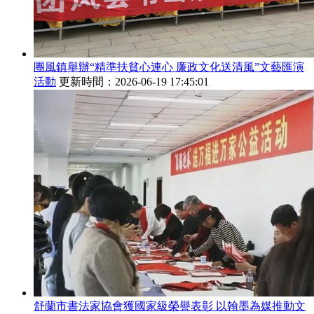
團風鎮舉辦“精準扶貧心連心 廉政文化送清風”文藝匯演
活動
更新時間：2026-06-19 17:45:01
舒蘭市書法家協會獲國家級榮譽表彰 以翰墨為媒推動文