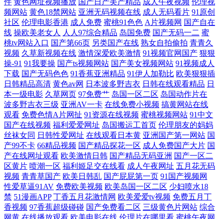
件
黄色网址视频播放
国产日产美产精品
成人午夜视频
伦理视
频网站
黄色18禁网站
亚洲无码视频在线
成人无码看片
91原创
社区
伦理电影香港
成人免费
蜜桃91色色
A片视频网
国产自在
线观看 97精品电影网 黄色电影视频网 色色五月天 51性爰视频 国产系列精
线
操欧美老女人
人人97综合精品
岛国免费
国产无码一二
蜜
桃tv网站入口
国产第66页
另类国产在线
熟女自拍偷拍
青青久
品视频 日本吻胸视频成人A片无码 在线亚洲中文精品 国产偷国产偷 日本
视频
久草新视频在线
激情深爱欧美激情
91视频官网国产
狠狠
操-91
91我要操
国产ts视频网站
国产美女视频网站
91视频成人
高清中 在线观看生活 国产精品污 欧美性爱综合楼 亚洲色图20p 高清电影
下载
国产无码色色
91香蕉亚洲精品
91伊人加勒比
欧美狠狠插
日韩精品高清
黄色av网
日本波多野吉衣
日韩在线观看精品
日
本一级电影
久草网页
97免费艹
岛国一区二区
岛国动作片在
好看的电视剧 欧美国产在线看 亚洲精品第一在线观 传媒大片免费看 免费
波多野吉衣三级
亚洲AV一卡
在线免费小视频
搞黄网站在线
观看
免费色情A片网扯
91资源在线视频
蜜桃视频网站
91中文
看涩涩视频网 午夜私人欧洲精品一区 不卡的岛 绝顶丰满 天天色情 97超碰
国产在线视频
福利爱爱网址
岛国搬运工首页
伦理朋友的妈妈
丝袜女同
日韩性爱网址
在线观看日本黄
亚洲国产第一网站
国
资源共享 九九九九九九伊人 天美影视 97se亚洲国产综合 激情AV 三级片
产99不卡
66精品视频
国产精品探花一区
成人免费国产大片
国
产在线网址观看
欧美激情日韩
国产精品无码亚洲
国产一区二
区黄片
喷潮一区
福利姬足交在线看
成人午夜网址
五月花无码
AV老司机网站 91精品人成在线 国产主播直播在线观看 日韩成人精品一区
视频
青青草国产
欧美日韩乱
国产屁屁第一页
91国产视频网
性爱草逼91AV
免费欧美视频
欧美岛国一区二区
少妇喷水18
二区三区 中文字幕亚洲一区 国产网暴门a在线视频 日本成本人片免 揄揄
禁
51漫画APP
丁香五月花激情网
欧美爱爱tv视频
免费五月丁
香视频
97香蕉超级碰碰
国产免费看二区
三级黄色片网站
综合
网黄
在线播放观看
欧美电影在线
伦理片在哪里看
蜜桃午夜网
撸一区 国产精品丝袜一区二区 欧美综合婷婷 影音先锋玖玖草 国产精品中