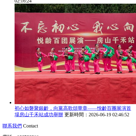
02:16:24
初心如磐聚銀齡，向黨高歌頌華章——悅齡百團展演首
場房山千禾站成功舉辦
更新時間：2026-06-19 02:46:52
聯系我們
Contact