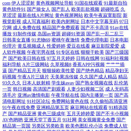
com
伊人涩涩射
黄色视频网址导航
91国在线观看
91最新自拍
黄色软件91
国产操女人
国产乱人
欧美乱欲视频
超碰吃瓜
久
久激情 99日本精 黄色视屏网站 日韩亚洲一区图 91社区成人在线 国产在线
草涩涩
最新在线A片网址
黄色视屏网站
欧美午夜寂寞影院
新
视觉影视
成人写真福利
欧美内射网址
日本中文字幕无码
97日
穴网
成人免费在线
精品国产免费观看
国产不卡高清
91av在线
码超 日本三片高清在线观看 在线视频免费区 国产精品亚洲精品久久久久
播放
91制作传媒
岛国av资源
超碰91资源
国产乱一乱二乱三
日韩美女直播
91尤物69
蜜桃午夜激情
免费伦理电影
日本电影
欧美一区二区三区不卡 亚洲日本国产综合网 厨房玩弄人 免费v片在线a 香
伦理片
黄瓜视频成人
性爱婷婷
爱豆在线看
麻豆影院爱爱
成
人软件视频
午夜宅男在线
91专区在线
狠狠干欧美
国产三级国
蕉视频在线网站 俺去也av 久草在线资源网 丝袜美腿亚洲一 91精品电影 国
产
国产欧美日韩在线
97五月天婷婷
日韩在线网
91福利社视频
福利导航
A片三级网站
久草视频8
香蕉APP污视频
艹艹艹插
逼
国产精品五月天
狠狠操欧美性爱
国产绝色精品
精品孕妇无
永久视频 日韩成人综合网 56我乐网 国产午夜视频在线观看 日本精品第一
码视频
午夜A片三级片
天美果冻传媒
久久国产成人精品
精品
93久久久
日本人妖射精
学生妹avav
国产熟女视频在线
乱伦第
视频在线 在线播放免费高清电视剧 国产黑料zcm 欧美亚洲电 亚洲天码中
一页
韩日视频
高清国产剧观看
人妻少妇视频二区
成人无码高
清毛片
亚洲av激情电影
午夜导航在线
国内主播第一页
国产高
字 东方成人AV综合 能看见逼的一级小电 亚洲精品欧美 电家庭影院午 免
清电影网址
91社区论坛
免费网站黄色在线
久久偷拍高清亚洲
91午夜在线免费
亚洲精品第五页
麻豆网站在线观看
91精选国
产
国产精品亚洲
黄色三级成年
五月天婷婷爱
国产不卡小视频
费看黄在线观看 亚洲日韩一区二区在线 豆花AV在视 免费在线观看黄 杨幂
AV色哟哟
亚洲天堂丁香五月
91社网
美女视频黄全免费
国产
精品第一页国
另类区另类欧美
欧美色图乱伦小说
免费成人软
精品国产福 国产mv在线观看免费 欧美极品一区 亚洲欧美成 成人污视频在