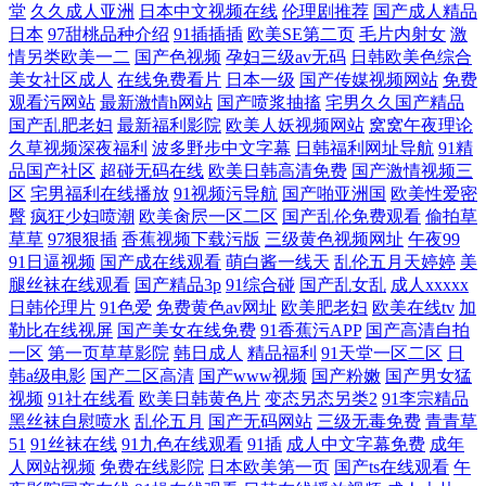
堂
久久成人亚洲
日本中文视频在线
伦理剧推荐
国产成人精品
日本
97甜桃品种介绍
91插插插
欧美SE第二页
毛片内射女
激
情另类欧美一二
国产色视频
孕妇三级av无码
日韩欧美色综合
美女社区成人
在线免费看片
日本一级
国产传媒视频网站
免费
观看污网站
最新激情h网站
国产喷浆抽搐
宅男久久国产精品
国产乱肥老妇
最新福利影院
欧美人妖视频网站
窝窝午夜理论
久草视频深夜福利
波多野步中文字幕
日韩福利网址导航
91精
品国产社区
超碰无码在线
欧美日韩高清免费
国产激情视频三
区
宅男福利在线播放
91视频污导航
国产啪亚洲国
欧美性爱密
臀
疯狂少妇喷潮
欧美肏屄一区二区
国产乱伦免费观看
偷拍草
草草
97狠狠插
香蕉视频下载污版
三级黄色视频网址
午夜99
91日逼视频
国产成在线观看
萌白酱一线天
乱伦五月天婷婷
美
腿丝袜在线观看
国产精品3p
91综合碰
国产乱女乱
成人xxxxx
日韩伦理片
91色爱
免费黄色av网址
欧美肥老妇
欧美在线tv
加
勒比在线视屏
国产美女在线免费
91香蕉污APP
国产高清自拍
一区
第一页草草影院
韩日成人
精品福利
91天堂一区二区
日
韩a级电影
国产二区高清
国产www视频
国产粉嫩
国产男女猛
视频
91社在线看
欧美日韩黄色片
变态另态另类2
91李宗精品
黑丝袜自慰喷水
乱伦五月
国产无码网站
三级无毒免费
青青草
51
91丝袜在线
91九色在线观看
91插
成人中文字幕免费
成年
人网站视频
免费在线影院
日本欧美第一页
国产ts在线观看
午