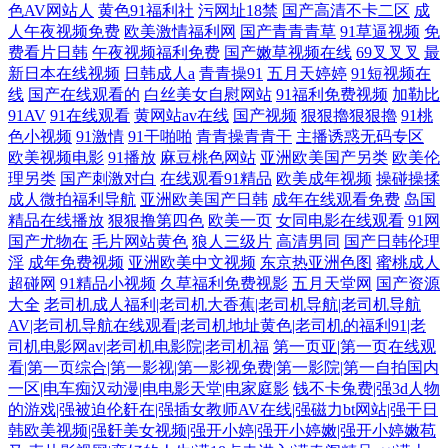
色AV网站人
黄色91福利社
污网址18禁
国产高清不卡二区
成
人午夜视频免费
欧美激情福利网
国产青青青草
91草逼视频
免
费看片日韩
午夜视频福利免费
国产嫩草视频在线
69叉叉叉
最
新日本在线视频
日韩成人a
青青操91
五月天婷婷
91短视频在
线
国产在线观看的
白丝美女自慰网站
91福利免费视频
加勒比
91AV
91在线观看
黄网站av在线
国产视频
狠狠擼狠狠擼
91桃
色小视频
91激情
91干啪啪
青青操青青干
主播诱惑无码专区
欧美视频电影
91播放
麻豆桃色网站
亚洲欧美国产另类
欧美伦
理另类
国产刺激对白
在线观看91精品
欧美成年视频
操碰操揉
成人微拍福利导航
亚洲欧美国产日韩
成年在线观看免费
岛国
精品在线播放
狠狠撸第四色
欧美一页
女同电影在线观看
91网
国产尤物在
毛片网站黄色
狼人三级片
高清男同
国产日韩伦理
淫
成年免费视频
亚洲欧美中文视频
东京热亚洲色图
蜜桃成人
超碰网
91精品小视频
久草福利免费视影
五月天堂网
国产资源
大全
老司机成人福利|老司机大香蕉|老司机导航|老司机导航
AV|老司机导航在线观看|老司机地址黄色|老司机的福利91|老
司机电影网av|老司机电影院|老司机福
第一页亚|第一页在线观
看|第一页综合|第一影视|第一影视免费|第一影院|第一自拍国内
一区|电车痴汉动漫|电电影天堂|电家庭影
钱不卡兔费|强3d人物
的游戏|强被迫伦姧在|强插女教师AV在线|强磁力bt网站|强干日
韩欧美视频|强姧美女视频|强开小婷|强开小婷嫩|强开小婷嫩苞