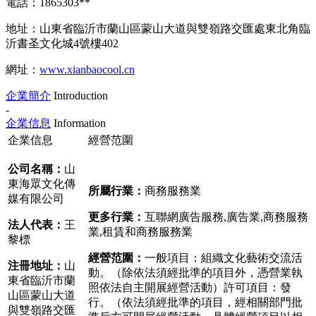
電話：1865303**
地址：山東省臨沂市蘭山區蒙山大道與雙嶺路交匯處東北角臨
沂書圣文化城4號樓402
網址：
www.xianbaocool.cn
企業簡介
Introduction
-
企業信息
Information
企業信息
經營范圍
公司名稱：
山
東海眾文化傳
所屬行業：
商務服務業
媒有限公司
更多行業：
互聯網廣告服務,廣告業,商務服務
法人代表：
王
業,租賃和商務服務業
黎標
經營范圍：
一般項目：組織文化藝術交流活
注冊地址：
山
動。（除依法須經批準的項目外，憑營業執
東省臨沂市蘭
照依法自主開展經營活動）許可項目：發
山區蒙山大道
行。（依法須經批準的項目，經相關部門批
與雙嶺路交匯