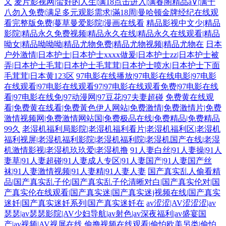
又
麦片影视网|蛮好的人生|满18点击进入|满春阁精品a∨|满十
八勿入免费|满足多元观影需求|滿18周|曼哈顿金牌经纪在线观
看完整版免费|蔓草曼爱影院|漫画在线看
精品影视中文少|精品
影院|精品永久免费视频|精品永久在线|精品永久在线观看|精品
呦女|精品呦呦呦|精品尤物免费|精品尤物视频|精品尤物在
日本
户外激情|日本护士|日本护士xxxx做爰|日本护士zz|日本护士被
弄|日本护士毛茸|日本护士毛茸茸|日本护士喷水|日本护士下面
毛茸茸|日本黄123区
97电影在线播放|97电影在线电影|97电影
在线观看|97电影在线观看97|97电影在线观看免费|97电影在线
看|97电影在线免|97动漫网|97豆花|97夫妻超碰
免费黄在线观
看|免费黄在线看|免费黃色伊人网站|免费激情|免费激情片|免费
激情视频网|免费激情网站国|免费极品在线|免费精品|免费精品
99久
老湿机福利局影院|老湿机福利看片|老湿机福利区|老湿机
福利视屏|老湿机福利影院|老湿机福利院|老湿机国产在线|老湿
机激情影视|老湿机玖玖爱|老湿机撸
91人妻白丝|91人妻操|91人
妻草|91人妻超碰|91人妻成人专区|91人妻国产|91人妻国产丝
袜|91人妻激情视频|91人妻精|91人妻人妻
国产真实乱人偷看精
品|国产真实乱子伦|国产真实乱子伦清晰对白|国产真实伦对|国
产真实伦在线观看|国产真实迷|国产真实迷j视频在线|国产真实
迷奷|国产真实迷奷系列|国产真实迷奷在
av涩涩|AV涩涩涩|av
瑟瑟|av瑟瑟影院|AV少妇导航|av射色|av深夜福利|av盛宴国
产|av视频|AV视屏在线
偷撸视频在线观看|偷怕欧美另类|偷怕