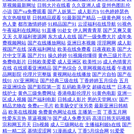
草视频最新网址
日韩大片在线看
久久亚洲人成
亚州色图乱伦
小说
国产va免费观看
国产人妖第二
成人影片h
91色婷婷瑟色
司机福利站 搜索电影免费高清完整版 91丝袜一区二区 国产综合18久 日本
东京热狠狠草
日韩精品观看
91最新国产精品
一级黄色网
91色
色人妻
都市激情婷婷
91精品国产91
云涩福利在线导航
91视色
一线二线三卡 中日韩a免费三级 国产精品视频中文字幕 日本精品久久 英
午夜福利在线网站
91直播
91处女
伊人网青青草
国产又爽又黄
又无
久草福利资源网
东方成人在线
国产一级免费大片
成年免
国威廉希尔公司 国产9在线播放 欧美成人网页 亚洲电影天堂在线 成品片a
费视频网站
国产在线播放网站
亚洲日本视频
淫淫网网
成人影
视国产在线
深夜福利网址
欧美在线免费看
日夜夜欧美
国产大
片中文字幕
国产片91
操久婷婷
91视频你懂得
黄色三级片毛片
免免费人看 狼群视频在线资 天堂8在线新版官网 97超碰欧美在线 黑白配
免费电影片
日韩欧美爱爱
成人亚洲区
欧美性16
成人色情黄片
在线
在线观看亚洲精品
国产热综合
久草网视频在线看
午夜精
高清在线视频 日韩无码操逼网址 中文字幕一区二区三区日本在线 国产免
品网影院
伦理片完整版
黄视网站在线播放
国产片自拍
国产在
线91
AV亚洲网址
国产经典三级在线
丁香婷婷五月综合
五月
花亚洲综合
国产影院第一页
乱码欧美孕交
超碰在线艹
日本在
费观看精品 欧美一二三 亚洲天堂社区 大香蕉AV电影 免费言情小 小视频
线护士
黄色三级免费网址
香港电影伦理片
91黄色电影
亚洲一
区成人视频
国产福利电影
日韩成人影片
男的天堂网AV
国产
91 tv8影院 九一成人秘网 熟女磁力链接 91九色海角社区 国内最新肏屄精
精品尤物在
免费a一毛片
欧美肠交扩张另类
最新亚洲日韩精
品
欧美在线视频
免费黄色网址在线
主播第一页
丁香五月网
品 日本最新免费二区 制服丝袜欧美中文 国产精品一级二级三级 欧美一级
性爱东京热
草逼视频78
国产成人免费无码
高清日韩无码视频
宗和网五月天
日b视频
成人三级网站在
主播福利姬h在线
国产
精一精二区
基情涩涩网
51漫画成人
丁香5月综合网
91爱爱
中文片欧 亚洲影视区 国产91在线观 欧美福利网 老司机午夜福 午夜激情久