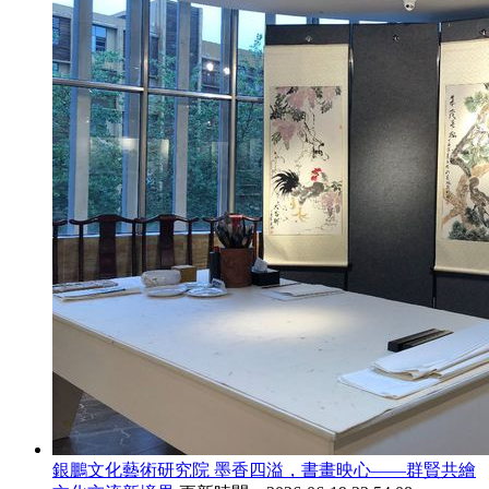
銀鵬文化藝術研究院 墨香四溢，書畫映心——群賢共繪