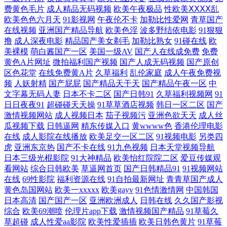
费黄色毛片
成人精品无码视频
欧美午夜极品
性欧美ⅩⅩⅩⅩ乱
国产精彩午夜福利 亚洲精品制服丝袜二区 免费日本污漫bm 超碰大青青97
欧美色色六月天
91影视网
午夜伦不卡
加勒比性爱网
青草国产
在线视频
亚洲国产精品导航
欧美色淫
波多野结依电影
91狠狠
撸
成人深夜电影
精品国产美女剃毛
加勒比熟女
91碰在线
欧
午夜福利在线影院 激情丁香综合网 91传媒一区二区免费在线观看 日韩丝
美裸模
萌白酱国产一区
美国一级AV
国产人在线成免费
免费
黄色A片网址
微拍福利国产视频
国产人成无码视频
国产原创
袜亚洲国 国产天堂五月丁香 浙商配资 欧美日韩高清无码 草草草视频 视频
区色花堂
在线免费黄A片
久草福利
乱伦家庭
成人午夜免费视
频
人妖射精
国产屁屁
国产精品天干天
国产精品午夜一区
中
文字幕无码人妻
日本不卡二区
国产日韩91
久草福利视频网
91
资源 国产一区视频在线 97欧美超碰在线 福利视频导航大全 一个色中文字
日日夜夜91
超碰碰天天操
91草草酒店视频
韩日一区二区
国产
激情视频网站
成人视频日本
茄子视频污
亚洲色欲天天
成人丝
幕 欧美一级a 抖阴免费网站 婷婷色网站 粗大的玉茎挺进玉门 日本一本二
瓜视频下载
日韩逼网
精东传媒入口
黄wwww色
香港伦理电影
在线
成人影院在线播放
欧美足交一区二区
91视频电影
另类四
本三区 97国产揄拍国产精品人妻 免费高清私人影院 一本到国内在线视观
虎
亚洲东京热
国产不卡在线
91九色视频
日本天堂视频导航
日本三级光棍影院
91大神精品
欧美怡红院院二区
爱豆传媒观
看网站
综合日韩欧美
草逼网首页
国产日韩精品91
91视频网站
看 国产艳妇 天天看片永久免 成全在线观看免费完整版 喷水喷水za在线观
在线
69性影院
福利资源在线
91自拍最新网址
青青草国产成人
黄色岛国网站
欧美一xxxxx
欧美gayv
91色情激情网
中国韩国
看 最新在线电影 久久资源站色情网 亚洲日韩aⅴ在线视频 国产免费a∨在线
日本高清
国产国产一区
亚洲欧洲成人
日韩在线
久久国产影视
综合
欧美69潮喷
伦理片app下载
激情视频国产精品
91草莓久
播放 日韩专区国产在线 爱豆TV传媒免费 欧美成人乱码不卡 在线观看免费
草超碰
成人性爱aa影院
欧美性爱插插
欧美日韩色黄片
91草莓