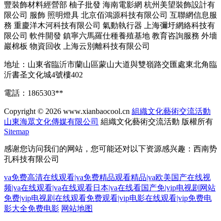
豐裝飾材料經營部
柚子批發
海南電影網
杭州美望裝飾設計有
限公司
服飾
照明燈具
北京佰鴻源科技有限公司
互聯網信息服
務
重慶洋木河科技有限公司
氣動執行器
上海彌圩網絡科技有
限公司
軟件開發
鎮寧六馬羅仕種養殖基地
教育咨詢服務
外墻
巖棉板
物資回收
上海云別離科技有限公司
地址：山東省臨沂市蘭山區蒙山大道與雙嶺路交匯處東北角臨
沂書圣文化城4號樓402
電話：1865303**
Copyright © 2026
www.xianbaocool.cn
組織文化藝術交流活動
山東海眾文化傳媒有限公司
組織文化藝術交流活動
版權所有
Sitemap
感谢您访问我们的网站，您可能还对以下资源感兴趣：西南势
孔科技有限公司
va免费高清在线观看|va免费精品观看精品|va欧美国产在线视
频|va在线观看|va在线观看日本|va在线看国产免|vip电视剧网站
免费|vip电视剧在线观看免费观看|vip电影在线观看|vip免费电
影大全免费电影
网站地图